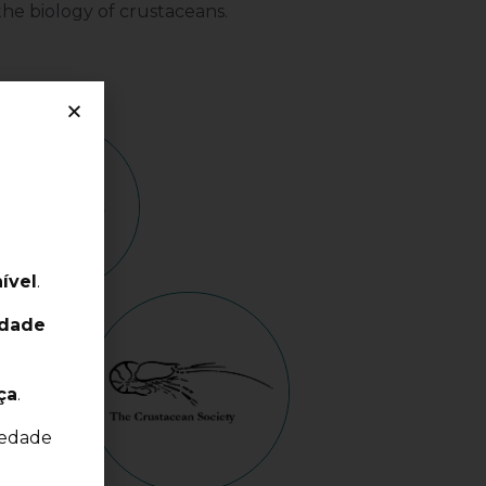
f the biology of crustaceans.
ível
.
idade
ça
.
iedade