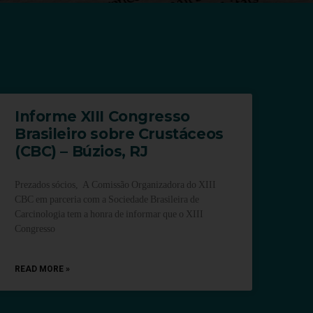
Informe XIII Congresso
Brasileiro sobre Crustáceos
(CBC) – Búzios, RJ
Prezados sócios, A Comissão Organizadora do XIII
CBC em parceria com a Sociedade Brasileira de
Carcinologia tem a honra de informar que o XIII
Congresso
READ MORE »