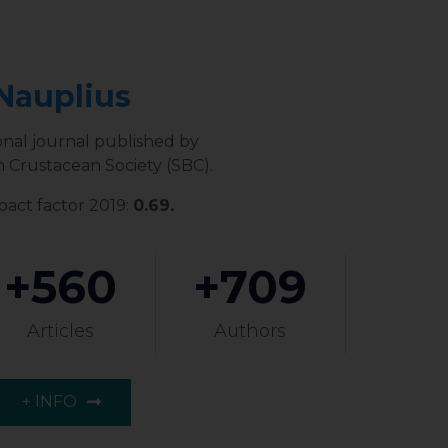
Nauplius
onal journal published by
n Crustacean Society (SBC).
act factor 2019:
0.69.
+
560
+
709
Articles
Authors
+ INFO