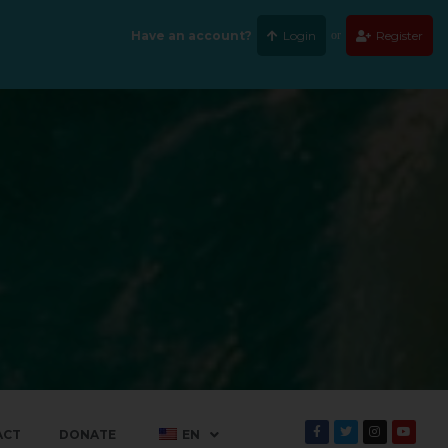
Have an account?
Login
or
Register
ACT
DONATE
EN