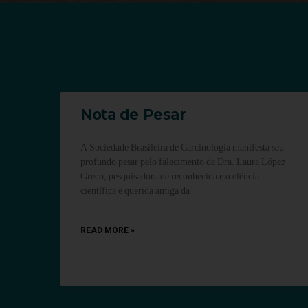
Nota de Pesar
A Sociedade Brasileira de Carcinologia manifesta seu
profundo pesar pelo falecimento da Dra. Laura López
Greco, pesquisadora de reconhecida excelência
científica e querida amiga da
READ MORE »