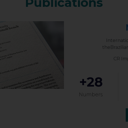
Publications
Internati
theBrazilia
CR Imp
+
28
Numbers