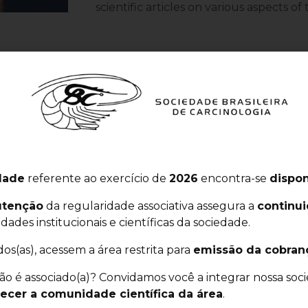
scientific articles on various aspects o
ers
dade
referente ao exercício de
2026
encontra-se
dispon
an Zoological Societies
tenção
da regularidade associativa assegura a
continu
Society of Zoological
idades institucionais e científicas da sociedade.
er of
The Crustacean
dos(as), acessem a área restrita para
emissão da cobran
ão é associado(a)? Convidamos você a integrar nossa soc
lecer a comunidade científica da área
.