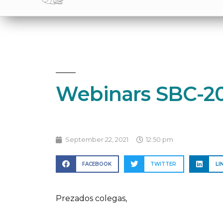
Webinars SBC-2
September 22, 2021
12:50 pm
FACEBOOK
TWITTER
LI
Prezados colegas,