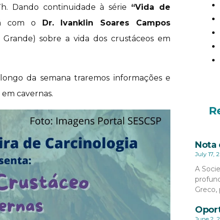
17h. Dando continuidade à série
“Vida de
erá com o
Dr. Ivanklin Soares Campos
 Grande) sobre a vida dos crustáceos em
Ao longo da semana traremos informações e
m em cavernas.
R
Nota 
July 17, 
A Socie
profund
Greco, 
Oport
June 2, 