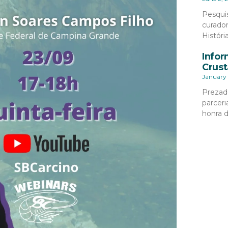
Pesqui
curado
Históri
Infor
Crust
January 
Prezad
parceri
honra 