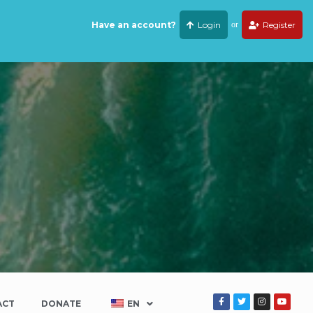
Have an account?
Login
or
Register
ACT
DONATE
EN