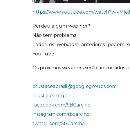
https://www.youtube.com/watch?v=vMI
Perdeu algum
webinar
?
Não tem problema!
Todos os
webinars
anteriores podem se
YouTube.
Os próximos
webinars
serão anunciados p
crustaceabrasil@googlegroups.com
crustacea.org.br
facebook.com/SBCarcino
instagram.com/sbcarcino
twitter.com/SBCarcino