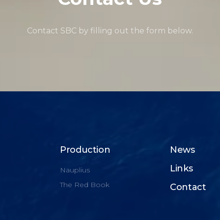
Contact SBC by filling out the form below.
Production
News
Links
Nauplius
The Red Book
Contact