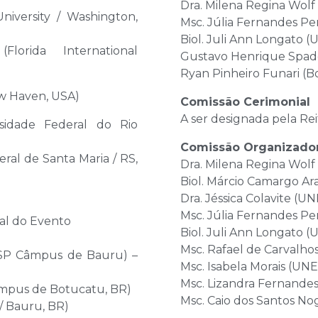
Dra. Milena Regina Wolf
niversity / Washington,
Msc. Júlia Fernandes Pe
Biol. Juli Ann Longato (
Florida International
Gustavo Henrique Spado
Ryan Pinheiro Funari (B
ew Haven, USA)
Comissão Cerimonial
A ser designada pela Re
rsidade Federal do Rio
Comissão Organizador
ral de Santa Maria / RS,
Dra. Milena Regina Wolf
Biol. Márcio Camargo Ar
Dra. Jéssica Colavite (U
Msc. Júlia Fernandes Pe
al do Evento
Biol. Juli Ann Longato (
Msc. Rafael de Carvalho
ESP Câmpus de Bauru) –
Msc. Isabela Morais (UN
Msc. Lizandra Fernandes
âmpus de Botucatu, BR)
Msc. Caio dos Santos No
/ Bauru, BR)