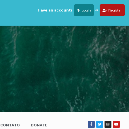
Have an account?
Login
or
Register
CONTATO
DONATE