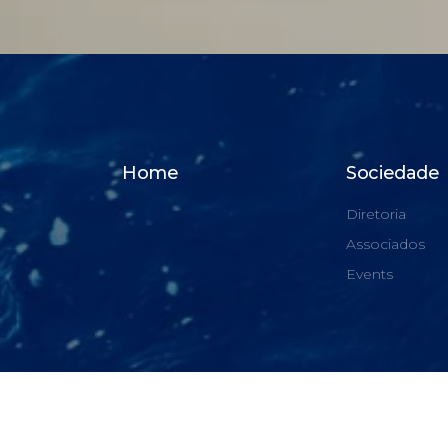
Home
Sociedade
Diretoria
Associados
Events
© Todos Direitos Reservados - Site by GPStudio