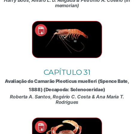
Harry Boos, Álvaro L. D. Reigada & Petrônio A. Coelho (in
memorian)
CAPÍTULO 31
Avaliação do Camarão Pleoticus muelleri (Spence Bate,
1888) (Decapoda: Solenoceridae)
Roberta A. Santos, Rogério C. Costa & Ana Maria T.
Rodrigues