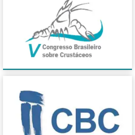
V CBC
2008
+ INFO
II CBC
2002
+ INFO