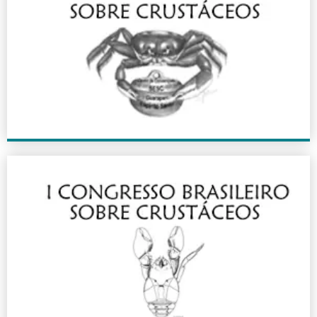
IV CBC
2006
+ INFO
I CBC
2000
+ INFO