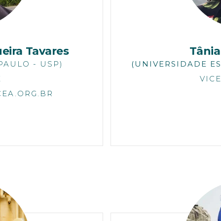
eira Tavares
Tânia
PAULO - USP)
(UNIVERSIDADE ES
E
VIC
EA.ORG.BR