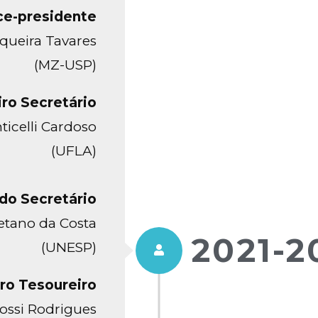
ce-presidente
queira Tavares
(MZ-USP)
iro Secretário
icelli Cardoso
(UFLA)
do Secretário
etano da Costa
2021-2
(UNESP)
ro Tesoureiro
ossi Rodrigues