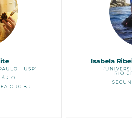
ite
Isabela Rib
PAULO - USP)
(UNIVERS
RIO G
TÁRIO
SEGUN
EA.ORG.BR