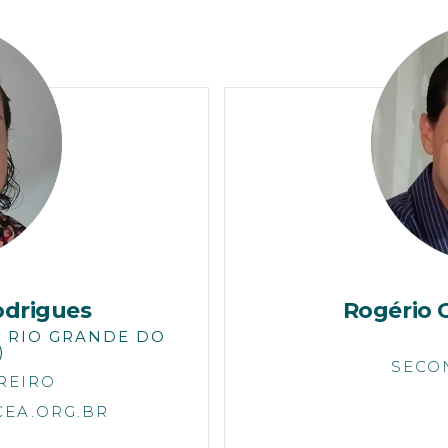
odrigues
Rogério 
O RIO GRANDE DO
)
SECO
REIRO
EA.ORG.BR