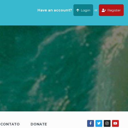
Have an account?
Login
or
Register
CONTATO
DONATE