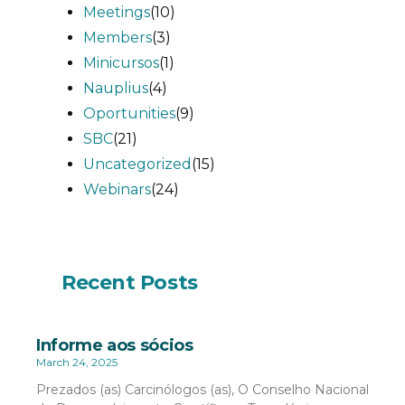
Meetings
(10)
Members
(3)
Minicursos
(1)
Nauplius
(4)
Oportunities
(9)
SBC
(21)
Uncategorized
(15)
Webinars
(24)
Recent Posts
Informe aos sócios
March 24, 2025
Prezados (as) Carcinólogos (as), O Conselho Nacional