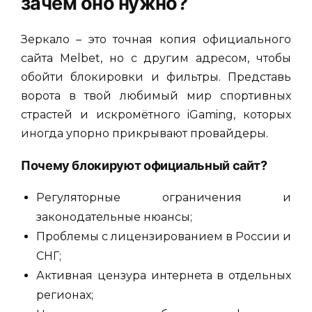
зачем оно нужно?
Зеркало – это точная копия официального
сайта Melbet, но с другим адресом, чтобы
обойти блокировки и фильтры. Представь
ворота в твой любимый мир спортивных
страстей и искромётного iGaming, которых
иногда упорно прикрывают провайдеры.
Почему блокируют официальный сайт?
Регуляторные ограничения и
законодательные нюансы;
Проблемы с лицензированием в России и
СНГ;
Активная цензура интернета в отдельных
регионах;