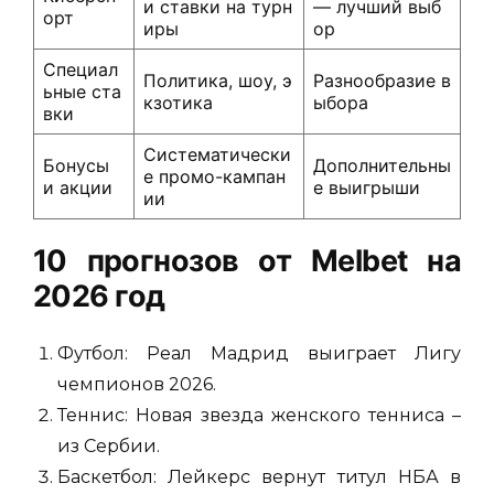
и ставки на турн
— лучший выб
орт
иры
ор
Специал
Политика, шоу, э
Разнообразие в
ьные ста
кзотика
ыбора
вки
Систематически
Бонусы
Дополнительны
е промо-кампан
и акции
е выигрыши
ии
10 прогнозов от Melbet на
2026 год
Футбол: Реал Мадрид выиграет Лигу
чемпионов 2026.
Теннис: Новая звезда женского тенниса –
из Сербии.
Баскетбол: Лейкерс вернут титул НБА в