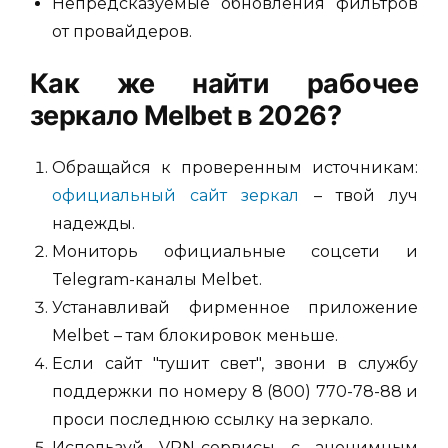
Непредсказуемые обновления фильтров
от провайдеров.
Как же найти рабочее
зеркало Melbet в 2026?
Обращайся к проверенным источникам:
официальный сайт зеркал
– твой луч
надежды.
Мониторь официальные соцсети и
Telegram-каналы Melbet.
Устанавливай фирменное приложение
Melbet – там блокировок меньше.
Если сайт "тушит свет", звони в службу
поддержки по номеру 8 (800) 770-78-88 и
проси последнюю ссылку на зеркало.
Используй VPN-сервисы с анонимным