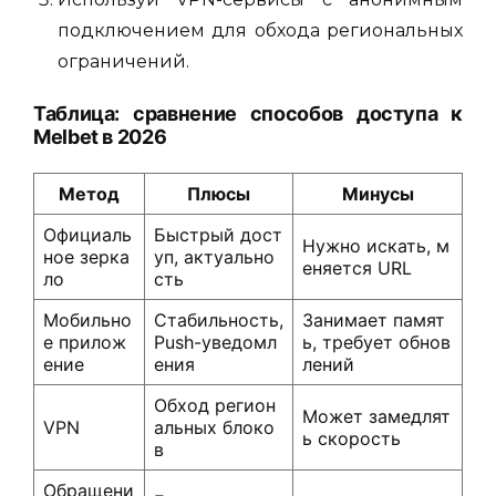
подключением для обхода региональных
ограничений.
Таблица: сравнение способов доступа к
Melbet в 2026
Метод
Плюсы
Минусы
Официаль
Быстрый дост
Нужно искать, м
ное зерка
уп, актуально
еняется URL
ло
сть
Мобильно
Стабильность,
Занимает памят
е прилож
Push-уведомл
ь, требует обнов
ение
ения
лений
Обход регион
Может замедлят
VPN
альных блоко
ь скорость
в
Обращени