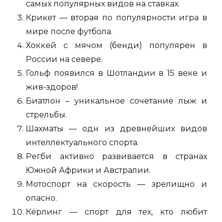
самых популярных видов на ставках.
Крикет — вторая по популярности игра в
мире после футбола.
Хоккей с мячом (бенди) популярен в
России на севере.
Гольф появился в Шотландии в 15 веке и
жив-здоров!
Биатлон – уникальное сочетание лыж и
стрельбы.
Шахматы — одн из древнейших видов
интеллектуального спорта.
Регби активно развивается в странах
Южной Африки и Австралии.
Мотоспорт на скорость — зрелищно и
опасно.
Кёрлинг — спорт для тех, кто любит