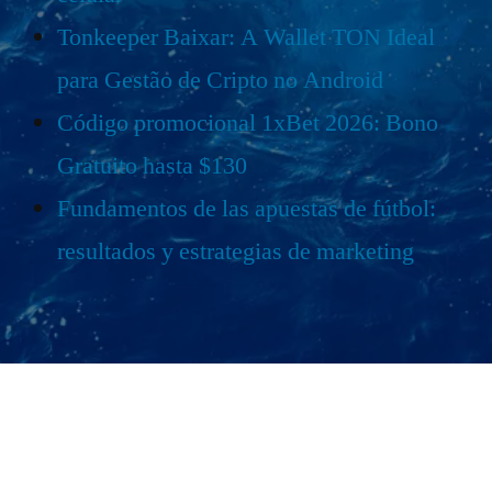
Tonkeeper Baixar: A Wallet TON Ideal
para Gestão de Cripto no Android
Código promocional 1xBet 2026: Bono
Gratuito hasta $130
Fundamentos de las apuestas de fútbol:
resultados y estrategias de marketing