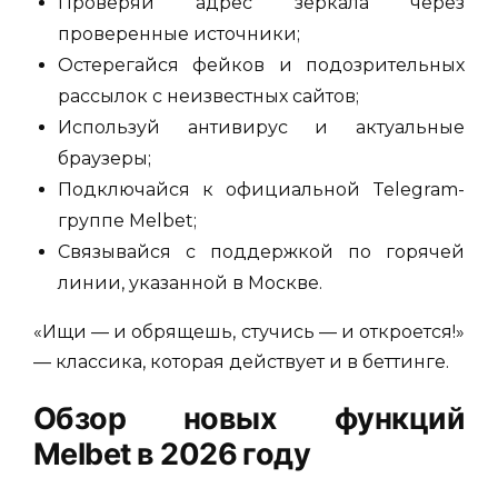
Проверяй адрес зеркала через
проверенные источники;
Остерегайся фейков и подозрительных
рассылок с неизвестных сайтов;
Используй антивирус и актуальные
браузеры;
Подключайся к официальной Telegram-
группе Melbet;
Связывайся с поддержкой по горячей
линии, указанной в Москве.
«Ищи — и обрящешь, стучись — и откроется!»
— классика, которая действует и в беттинге.
Обзор новых функций
Melbet в 2026 году