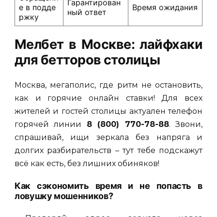
Гарантирован
е в подде
Время ожидания
ный ответ
ржку
Мелбет в Москве: лайфхаки
для бетторов столицы
Москва, мегаполис, где ритм не остановить,
как и горячие онлайн ставки! Для всех
жителей и гостей столицы актуален телефон
горячей линии
8 (800) 770-78-88
. Звони,
спрашивай, ищи зеркала без напряга и
долгих разбирательств – тут тебе подскажут
всё как есть, без лишних обиняков!
Как сэкономить время и не попасть в
ловушку мошенников?