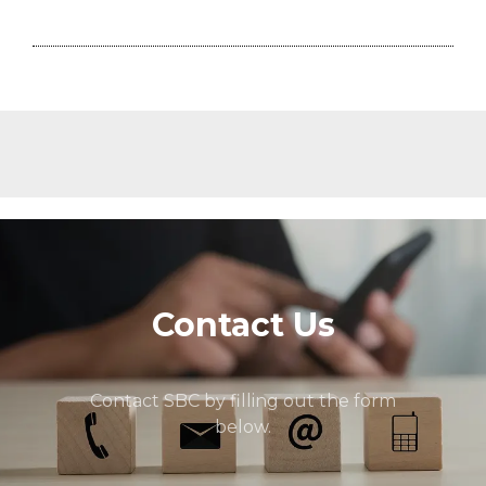
Contact Us
Contact SBC by filling out the form
below.