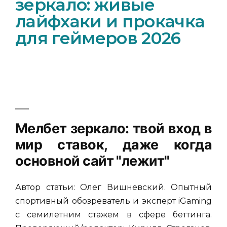
зеркало: живые
лайфхаки и прокачка
для геймеров 2026
Мелбет зеркало: твой вход в
мир ставок, даже когда
основной сайт "лежит"
Автор статьи: Олег Вишневский. Опытный
спортивный обозреватель и эксперт iGaming
с семилетним стажем в сфере беттинга.