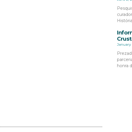
Pesqui
curado
Históri
Infor
Crust
January 
Prezad
parceri
honra 