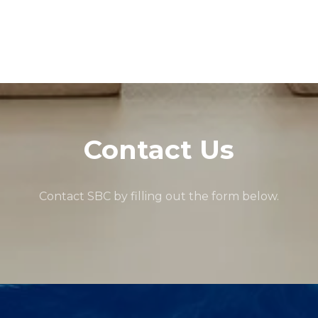
Contact Us
Contact SBC by filling out the form below.