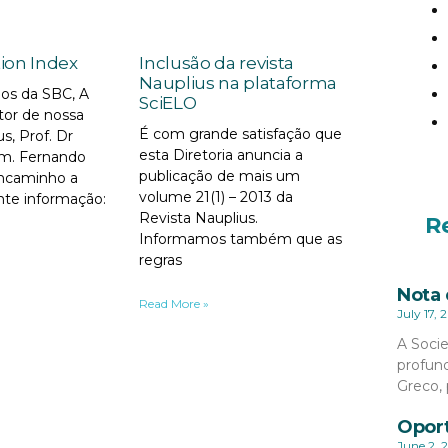
tion Index
Inclusão da revista
Nauplius na plataforma
os da SBC, A
SciELO
tor de nossa
É com grande satisfação que
us, Prof. Dr
esta Diretoria anuncia a
com. Fernando
publicação de mais um
encaminho a
volume 21(1) – 2013 da
nte informação:
Revista Nauplius.
R
Informamos também que as
regras
Nota 
Read More »
July 17, 
A Socie
profund
Greco, 
Oport
June 2, 