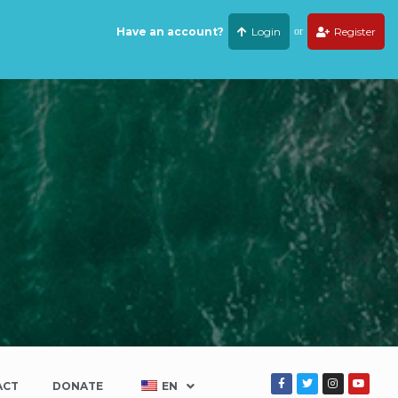
Have an account?
Login
or
Register
ACT
DONATE
EN