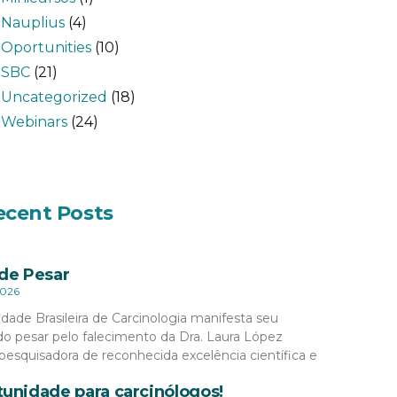
Nauplius
(4)
Oportunities
(10)
SBC
(21)
Uncategorized
(18)
Webinars
(24)
ecent Posts
de Pesar
2026
dade Brasileira de Carcinologia manifesta seu
o pesar pelo falecimento da Dra. Laura López
pesquisadora de reconhecida excelência científica e
unidade para carcinólogos!