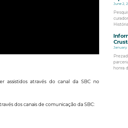
June 2, 
Pesqui
curado
Históri
Infor
Crust
January 
Prezad
parceri
honra 
r assistidos através do canal da SBC no
través dos canais de comunicação da SBC: