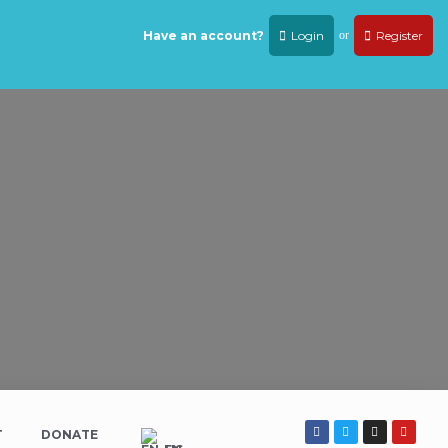
Have an account?
Login
or
Register
T
DONATE