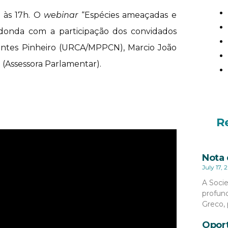
7 às 17h. O
webinar
“Espécies ameaçadas e
edonda com a participação dos convidados
ontes Pinheiro (URCA/MPPCN), Marcio João
 (Assessora Parlamentar).
R
Nota 
July 17, 
A Socie
profund
Greco, 
Oport