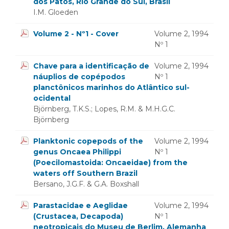
dos Patos, Rio Grande do Sul, Brasil
I.M. Gloeden
Volume 2 - Nº1 - Cover
Volume 2, 1994
Nº 1
Chave para a identificação de
Volume 2, 1994
náuplios de copépodos
Nº 1
planctônicos marinhos do Atlântico sul-
ocidental
Björnberg, T.K.S.; Lopes, R.M. & M.H.G.C.
Björnberg
Planktonic copepods of the
Volume 2, 1994
genus Oncaea Philippi
Nº 1
(Poecilomastoida: Oncaeidae) from the
waters off Southern Brazil
Bersano, J.G.F. & G.A. Boxshall
Parastacidae e Aeglidae
Volume 2, 1994
(Crustacea, Decapoda)
Nº 1
neotropicais do Museu de Berlim, Alemanha