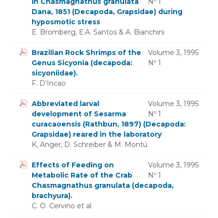
in Chasmagnathus granulata
Nº 1
Dana, 1851 (Decapoda, Grapsidae) during
hyposmotic stress
E. Bromberg, E.A. Santos & A. Bianchini
Brazilian Rock Shrimps of the
Volume 3, 1995
Genus Sicyonia (decapoda:
Nº 1
sicyoniidae).
F. D'Incao
Abbreviated larval
Volume 3, 1995
development of Sesarma
Nº 1
curacaoensis (Rathbun, 1897) (Decapoda:
Grapsidae) reared in the laboratory
K, Anger, D. Schreiber & M. Montú
Effects of Feeding on
Volume 3, 1995
Metabolic Rate of the Crab
Nº 1
Chasmagnathus granulata (decapoda,
brachyura).
C. O. Cervino et al