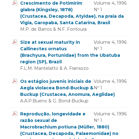
Crescimento de Potimirim
Volume 4, 1996
glabra (Kingsley, 1878)
Nº 1
(Crustacea, Decapoda, Atyidae), na praia da
Vigia, Garopaba, Santa Catarina, Brasil
M.P. de Barros & N.F. Fontoura
Size at sexual maturity in
Volume 4, 1996
Callinectes ornatus
Nº 1
(Brachyura, Portunidae) from the Ubatuba
region (SP), Brazil
F.L.M. Mantelatto & A. Fransozo
Os estágios juvenis iniciais de
Volume 4, 1996
Aegla violacea Bond-Buckup &
Nº 1
Buckup (Crustacea, Anomura, Aeglidae)
A.A.P.Bueno & G. Bond-Buckup
Reprodução, longevidade e
Volume 4, 1996
razão sexual de
Nº 1
Macrobrachium potiuna (Müller, 1880)
(Crustacea, Decapoda, Palaemonidae) no