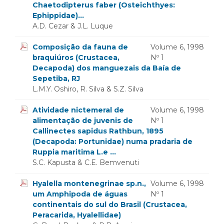
Chaetodipterus faber (Osteichthyes:
Ephippidae)...
A.D. Cezar & J.L. Luque
Composição da fauna de
Volume 6, 1998
braquiúros (Crustacea,
Nº 1
Decapoda) dos manguezais da Baía de
Sepetiba, RJ
L.M.Y. Oshiro, R. Silva & S.Z. Silva
Atividade nictemeral de
Volume 6, 1998
alimentação de juvenis de
Nº 1
Callinectes sapidus Rathbun, 1895
(Decapoda: Portunidae) numa pradaria de
Ruppia maritima L.e ...
S.C. Kapusta & C.E. Bemvenuti
Hyalella montenegrinae sp.n.,
Volume 6, 1998
um Amphipoda de águas
Nº 1
continentais do sul do Brasil (Crustacea,
Peracarida, Hyalellidae)