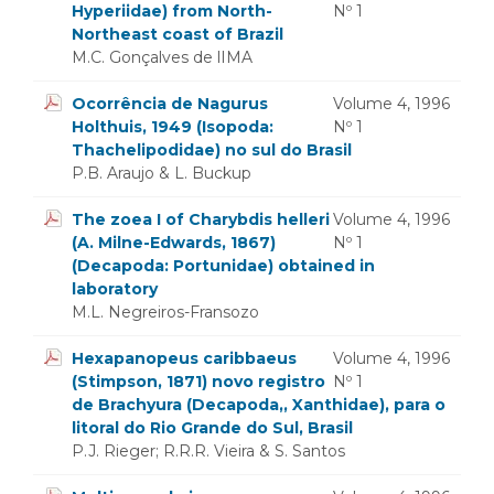
Hyperiidae) from North-
Nº 1
Northeast coast of Brazil
M.C. Gonçalves de lIMA
Ocorrência de Nagurus
Volume 4, 1996
Holthuis, 1949 (Isopoda:
Nº 1
Thachelipodidae) no sul do Brasil
P.B. Araujo & L. Buckup
The zoea I of Charybdis helleri
Volume 4, 1996
(A. Milne-Edwards, 1867)
Nº 1
(Decapoda: Portunidae) obtained in
laboratory
M.L. Negreiros-Fransozo
Hexapanopeus caribbaeus
Volume 4, 1996
(Stimpson, 1871) novo registro
Nº 1
de Brachyura (Decapoda,, Xanthidae), para o
litoral do Rio Grande do Sul, Brasil
P.J. Rieger; R.R.R. Vieira & S. Santos