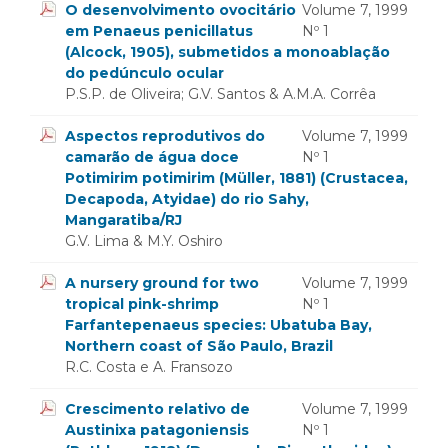
O desenvolvimento ovocitário
Volume 7, 1999
em Penaeus penicillatus
Nº 1
(Alcock, 1905), submetidos a monoablação
do pedúnculo ocular
P.S.P. de Oliveira; G.V. Santos & A.M.A. Corrêa
Aspectos reprodutivos do
Volume 7, 1999
camarão de água doce
Nº 1
Potimirim potimirim (Müller, 1881) (Crustacea,
Decapoda, Atyidae) do rio Sahy,
Mangaratiba/RJ
G.V. Lima & M.Y. Oshiro
A nursery ground for two
Volume 7, 1999
tropical pink-shrimp
Nº 1
Farfantepenaeus species: Ubatuba Bay,
Northern coast of São Paulo, Brazil
R.C. Costa e A. Fransozo
Crescimento relativo de
Volume 7, 1999
Austinixa patagoniensis
Nº 1