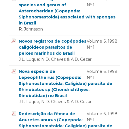
species and genus of
Nº 1
Asterocheridae (Copepoda:
Siphonomastoida) associated with sponges
in Brazil
R. Johnsson
Novos registros de copépodes
Volume 6, 1998
caligóideos parasitos de
Nº 1
peixes marinhos do Brasil
J.L. Luque; N.D. Chaves & A.D. Cezar
Nova espécie de
Volume 6, 1998
Lepeophtheirus (Copepoda:
Nº 1
Siphonostomatoida: Caligidae) parasita de
Rhinobatos sp.(Chondrichthyes:
Rinobatidae) no Brasil
J.L. Luque; N.D. Chaves & A.D. Cezar
Redescrição da fêmea de
Volume 6, 1998
Anuretes anurus (Copepoda:
Nº 1
Siphonostomatoida: Caligidae) parasita de