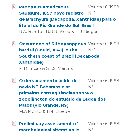
Panopeus americanus
Volume 6, 1998
Saussure, 1857 novo registro
Nº 1
de Brachyura (Decapoda, Xanthidae) para o
litoral do Rio Grande do Sul, Brasil
R.A. Barutot; R.R.R. Vieira & P.J. Rieger
Occurence of Rithopanppeus
Volume 6, 1998
harrisii (Gould, 1841) in the
Nº 1
Southern coast of Brazil (Decapoda,
Xanthidae)
F. D´Incao & S.T.S. Martins
O derramamento ácido do
Volume 6, 1998
navio NT Bahamas e as
Nº 1
primeiras conseqüências sobre o
zooplâncton do estuário da Lagoa dos
Patos (Rio Grande, RS)
M.A.Montú & I.M. Gloeden
Preliminary assessment of
Volume 6, 1998
morphological alteration in
Nº 1