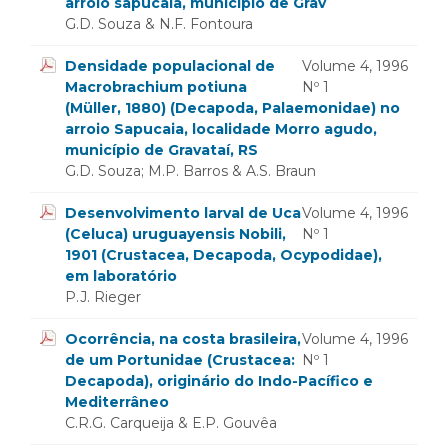
arroio sapucaia, município de Grav
G.D. Souza & N.F. Fontoura
Densidade populacional de
Volume 4, 1996
Macrobrachium potiuna
Nº 1
(Müller, 1880) (Decapoda, Palaemonidae) no
arroio Sapucaia, localidade Morro agudo,
município de Gravataí, RS
G.D. Souza; M.P. Barros & A.S. Braun
Desenvolvimento larval de Uca
Volume 4, 1996
(Celuca) uruguayensis Nobili,
Nº 1
1901 (Crustacea, Decapoda, Ocypodidae),
em laboratório
P.J. Rieger
Ocorrência, na costa brasileira,
Volume 4, 1996
de um Portunidae (Crustacea:
Nº 1
Decapoda), originário do Indo-Pacífico e
Mediterrâneo
C.R.G. Carqueija & E.P. Gouvêa