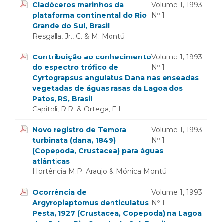
Cladóceros marinhos da
Volume 1, 1993
plataforma continental do Rio
Nº 1
Grande do Sul, Brasil
Resgalla, Jr., C. & M. Montú
Contribuição ao conhecimento
Volume 1, 1993
do espectro trófico de
Nº 1
Cyrtograpsus angulatus Dana nas enseadas
vegetadas de águas rasas da Lagoa dos
Patos, RS, Brasil
Capitoli, R.R. & Ortega, E.L.
Novo registro de Temora
Volume 1, 1993
turbinata (dana, 1849)
Nº 1
(Copepoda, Crustacea) para águas
atlânticas
Hortência M.P. Araujo & Mónica Montú
Ocorrência de
Volume 1, 1993
Argyropiaptomus denticulatus
Nº 1
Pesta, 1927 (Crustacea, Copepoda) na Lagoa