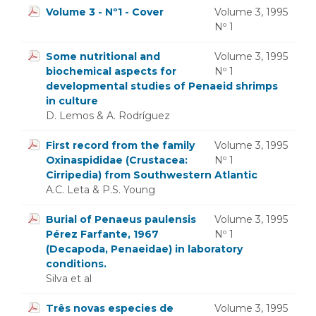
Volume 3 - Nº1 - Cover
Volume 3, 1995
Nº 1
Some nutritional and
Volume 3, 1995
biochemical aspects for
Nº 1
developmental studies of Penaeid shrimps
in culture
D. Lemos & A. Rodríguez
First record from the family
Volume 3, 1995
Oxinaspididae (Crustacea:
Nº 1
Cirripedia) from Southwestern Atlantic
A.C. Leta & P.S. Young
Burial of Penaeus paulensis
Volume 3, 1995
Pérez Farfante, 1967
Nº 1
(Decapoda, Penaeidae) in laboratory
conditions.
Silva et al
Três novas especies de
Volume 3, 1995