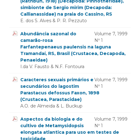
(Rathbun, 1918) (Decapoda: Pinnotheridae),
simbionte de Sergio mirim (Decapoda:
Callianassidae) na praia do Cassino, RS
E. dos S. Alves & P. R. Pezzuto
Abundância sazonal do
Volume 7, 1999
camarão-rosa
Nº 1
Farfantepenaeus paulensis na laguna
Tramandaí, RS, Brasil (Crustacea, Decapoda,
Penaeidae)
I.da V. Fausto & N.F. Fontoura
Caracteres sexuais primários e
Volume 7, 1999
secundários do lagostim
Nº 1
Parastacus defossus Faxon, 1898
(Crustacea, Parastacidae)
A.O. de Almeida & L. Buckup
Aspectos da biologia e do
Volume 7, 1999
cultivo de Metamysidopsis
Nº 1
elongata atlantica para uso em testes de
toxicidade