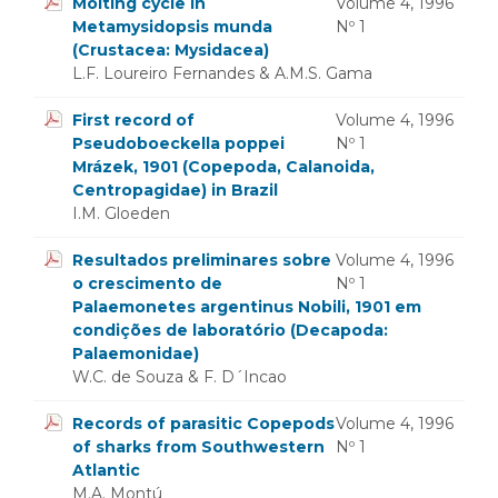
Molting cycle in
Volume 4, 1996
Metamysidopsis munda
Nº 1
(Crustacea: Mysidacea)
L.F. Loureiro Fernandes & A.M.S. Gama
First record of
Volume 4, 1996
Pseudoboeckella poppei
Nº 1
Mrázek, 1901 (Copepoda, Calanoida,
Centropagidae) in Brazil
I.M. Gloeden
Resultados preliminares sobre
Volume 4, 1996
o crescimento de
Nº 1
Palaemonetes argentinus Nobili, 1901 em
condições de laboratório (Decapoda:
Palaemonidae)
W.C. de Souza & F. D´Incao
Records of parasitic Copepods
Volume 4, 1996
of sharks from Southwestern
Nº 1
Atlantic
M.A. Montú