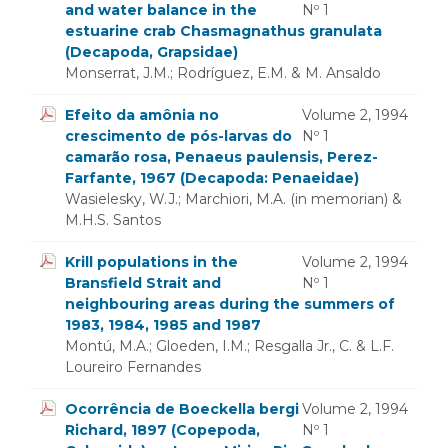
and water balance in the
Nº 1
estuarine crab Chasmagnathus granulata
(Decapoda, Grapsidae)
Monserrat, J.M.; Rodríguez, E.M. & M. Ansaldo
Efeito da amônia no
Volume 2, 1994
crescimento de pós-larvas do
Nº 1
camarão rosa, Penaeus paulensis, Perez-
Farfante, 1967 (Decapoda: Penaeidae)
Wasielesky, W.J.; Marchiori, M.A. (in memorian) &
M.H.S. Santos
Krill populations in the
Volume 2, 1994
Bransfield Strait and
Nº 1
neighbouring areas during the summers of
1983, 1984, 1985 and 1987
Montú, M.A.; Gloeden, I.M.; Resgalla Jr., C. & L.F.
Loureiro Fernandes
Ocorrência de Boeckella bergi
Volume 2, 1994
Richard, 1897 (Copepoda,
Nº 1