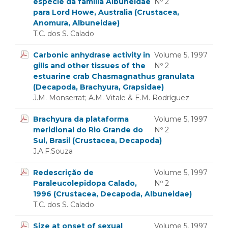
espécie da família Albuneidae
Nº 2
para Lord Howe, Australia (Crustacea,
Anomura, Albuneidae)
T.C. dos S. Calado
Carbonic anhydrase activity in
Volume 5, 1997
gills and other tissues of the
Nº 2
estuarine crab Chasmagnathus granulata
(Decapoda, Brachyura, Grapsidae)
J.M. Monserrat; A.M. Vitale & E.M. Rodríguez
Brachyura da plataforma
Volume 5, 1997
meridional do Rio Grande do
Nº 2
Sul, Brasil (Crustacea, Decapoda)
J.A.F.Souza
Redescrição de
Volume 5, 1997
Paraleucolepidopa Calado,
Nº 2
1996 (Crustacea, Decapoda, Albuneidae)
T.C. dos S. Calado
Size at onset of sexual
Volume 5, 1997