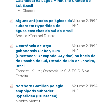
Calanoida) na Lagoa Mirim, Rio Grande do
Sul, Brasil
I.M. Gloeden
Alguns anfípodos pelágicos da
Volume 2, 1994
subordem Hyperiidea de
Nº 1
águas costeiras do sul do Brasil
Anette Kümmel Duarte
Ocorrência de Atya
Volume 2, 1994
gabonensis Gieber, 1875
Nº 1
(Crustacea: Decapoda: Atyidae) na bacia do
rio Paraíba do Sul, Estado do Rio de Janeiro,
Brasil
Fonseca, K.L.M.; Ostrovski, M.C. & T.C.G. Silva-
Ferreira
Northern Brazilian pelagic
Volume 2, 1994
amphipods suborder
Nº 1
Hyperiidea (Crustacea)
Mónica Montú