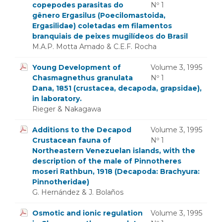
copepodes parasitas do
Nº 1
gênero Ergasilus (Poecilomastoida,
Ergasilidae) coletadas em filamentos
branquiais de peixes mugilídeos do Brasil
M.A.P. Motta Amado & C.E.F. Rocha
Young Development of
Volume 3, 1995
Chasmagnethus granulata
Nº 1
Dana, 1851 (crustacea, decapoda, grapsidae),
in laboratory.
Rieger & Nakagawa
Additions to the Decapod
Volume 3, 1995
Crustacean fauna of
Nº 1
Northeastern Venezuelan islands, with the
description of the male of Pinnotheres
moseri Rathbun, 1918 (Decapoda: Brachyura:
Pinnotheridae)
G. Hernández & J. Bolaños
Osmotic and ionic regulation
Volume 3, 1995