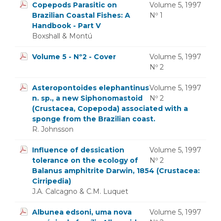
Copepods Parasitic on
Volume 5, 1997
Brazilian Coastal Fishes: A
Nº 1
Handbook - Part V
Boxshall & Montú
Volume 5 - Nº2 - Cover
Volume 5, 1997
Nº 2
Asteropontoides elephantinus
Volume 5, 1997
n. sp., a new Siphonomastoid
Nº 2
(Crustacea, Copepoda) associated with a
sponge from the Brazilian coast.
R. Johnsson
Influence of dessication
Volume 5, 1997
tolerance on the ecology of
Nº 2
Balanus amphitrite Darwin, 1854 (Crustacea:
Cirripedia)
J.A. Calcagno & C.M. Luquet
Albunea edsoni, uma nova
Volume 5, 1997