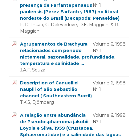
presença de Farfantepenaeus
Nº 1
paulensis (Pérez Farfante, 1967) no litoral
nordeste do Brasil (Decapoda: Penaeidae)
F. D´Incao; G. Delevedove; D.E. Maggioni & R.
Maggioni
Agrupamentos de Brachyura
Volume 6, 1998
relacionados com período
Nº 1
nictemeral, sazonalidade, profundidade,
temperatura e salinidade ...
J.A.F. Souza
Description of Canuellid
Volume 6, 1998
nauplii of São Sebastião
Nº 1
channel ( Southeastern Brazil)
T,K,S, Björnberg
A relação entre abundância
Volume 6, 1998
de Pseudosphaeroma jakobii
Nº 1
Loyola e Silva, 1959 (Crustacea,
Sphaeromatidae) e a salinidade das lagoas