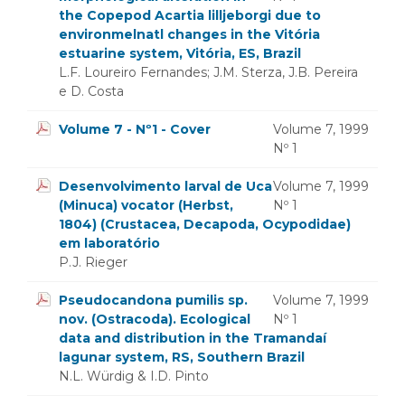
the Copepod Acartia lilljeborgi due to
environmelnatl changes in the Vitória
estuarine system, Vitória, ES, Brazil
L.F. Loureiro Fernandes; J.M. Sterza, J.B. Pereira
e D. Costa
Volume 7 - Nº1 - Cover
Volume 7, 1999
Nº 1
Desenvolvimento larval de Uca
Volume 7, 1999
(Minuca) vocator (Herbst,
Nº 1
1804) (Crustacea, Decapoda, Ocypodidae)
em laboratório
P.J. Rieger
Pseudocandona pumilis sp.
Volume 7, 1999
nov. (Ostracoda). Ecological
Nº 1
data and distribution in the Tramandaí
lagunar system, RS, Southern Brazil
N.L. Würdig & I.D. Pinto