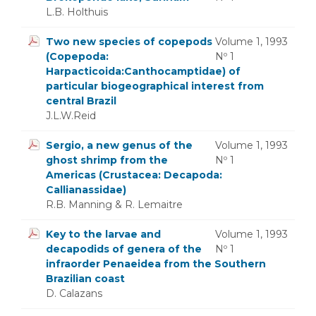
L.B. Holthuis
Two new species of copepods
Volume 1, 1993
(Copepoda:
Nº 1
Harpacticoida:Canthocamptidae) of
particular biogeographical interest from
central Brazil
J.L.W.Reid
Sergio, a new genus of the
Volume 1, 1993
ghost shrimp from the
Nº 1
Americas (Crustacea: Decapoda:
Callianassidae)
R.B. Manning & R. Lemaitre
Key to the larvae and
Volume 1, 1993
decapodids of genera of the
Nº 1
infraorder Penaeidea from the Southern
Brazilian coast
D. Calazans