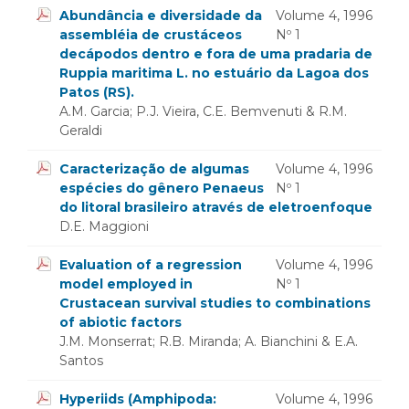
Abundância e diversidade da
Volume 4, 1996
assembléia de crustáceos
Nº 1
decápodos dentro e fora de uma pradaria de
Ruppia maritima L. no estuário da Lagoa dos
Patos (RS).
A.M. Garcia; P.J. Vieira, C.E. Bemvenuti & R.M.
Geraldi
Caracterização de algumas
Volume 4, 1996
espécies do gênero Penaeus
Nº 1
do litoral brasileiro através de eletroenfoque
D.E. Maggioni
Evaluation of a regression
Volume 4, 1996
model employed in
Nº 1
Crustacean survival studies to combinations
of abiotic factors
J.M. Monserrat; R.B. Miranda; A. Bianchini & E.A.
Santos
Hyperiids (Amphipoda:
Volume 4, 1996