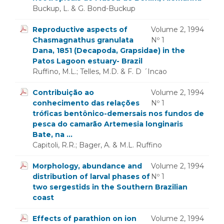
Buckup, L. & G. Bond-Buckup
Reproductive aspects of
Volume 2, 1994
Chasmagnathus granulata
Nº 1
Dana, 1851 (Decapoda, Grapsidae) in the
Patos Lagoon estuary- Brazil
Ruffino, M.L.; Telles, M.D. & F. D ´Incao
Contribuição ao
Volume 2, 1994
conhecimento das relações
Nº 1
tróficas bentônico-demersais nos fundos de
pesca do camarão Artemesia longinaris
Bate, na ...
Capitoli, R.R.; Bager, A. & M.L. Ruffino
Morphology, abundance and
Volume 2, 1994
distribution of larval phases of
Nº 1
two sergestids in the Southern Brazilian
coast
Effects of parathion on ion
Volume 2, 1994