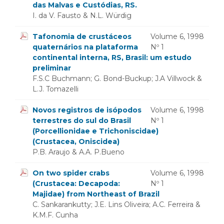
das Malvas e Custódias, RS.
I. da V. Fausto & N.L. Würdig
Tafonomia de crustáceos
Volume 6, 1998
quaternários na plataforma
Nº 1
continental interna, RS, Brasil: um estudo
preliminar
F.S.C Buchmann; G. Bond-Buckup; J.A Villwock &
L.J. Tomazelli
Novos registros de isópodos
Volume 6, 1998
terrestres do sul do Brasil
Nº 1
(Porcellionidae e Trichoniscidae)
(Crustacea, Oniscidea)
P.B. Araujo & A.A. P.Bueno
On two spider crabs
Volume 6, 1998
(Crustacea: Decapoda:
Nº 1
Majidae) from Northeast of Brazil
C. Sankarankutty; J.E. Lins Oliveira; A.C. Ferreira &
K.M.F. Cunha