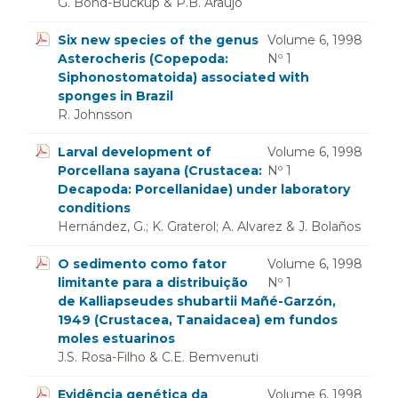
G. Bond-Buckup & P.B. Araujo
Six new species of the genus
Volume 6, 1998
Asterocheris (Copepoda:
Nº 1
Siphonostomatoida) associated with
sponges in Brazil
R. Johnsson
Larval development of
Volume 6, 1998
Porcellana sayana (Crustacea:
Nº 1
Decapoda: Porcellanidae) under laboratory
conditions
Hernández, G.; K. Graterol; A. Alvarez & J. Bolaños
O sedimento como fator
Volume 6, 1998
limitante para a distribuição
Nº 1
de Kalliapseudes shubartii Mañé-Garzón,
1949 (Crustacea, Tanaidacea) em fundos
moles estuarinos
J.S. Rosa-Filho & C.E. Bemvenuti
Evidência genética da
Volume 6, 1998