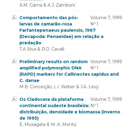
A.M. Gama & A.J. Zamboni
Comportamento das pós-
Volume 7, 1999
larvas de camarão-rosa
Nº 1
Farfantepenaeus paulensis, 1967
(Decapoda: Penaeidae) em relação a
predação
T.A Silva & R.O. Cavalli
Preliminary results on random
Volume 7, 1999
amplified polymorphic DNA
Nº 1
(RAPD) markers for Callinectes sapidus and
C. danae
M.B. Conceição; L.I. Weber & J.A. Levy
Os Cladocera da plataforma
Volume 7, 1999
continental sudeste brasileira:
Nº 1
distribuição, densidade e biomassa (inverno
de 1995)
E. Muxagata & M. A. Montú