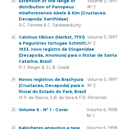
Extension of the range of
Volume 5, 1997
distribution of Panopeus
Nº 2
mirafloresensis Abele & Kim (Crustacea:
Decapoda: Xanthidae)
A.C. Ferreira & C. Sankarankutty
Calcinus tibicen (Herbst, 1791)
Volume 5, 1997
e Paguristes tortugae Schmitt,
Nº 2
1933, novo registro de Diogenidae
(Decapoda, Anomura) para o litotar de Santa
Catarina, Brasil
P.J. Rieger & J.L.B. Giraldi
Novos registros de Brachyura
Volume 5, 1997
(Crustacea, Decapoda) para o
Nº 2
litoral do Estado do Pará, Brasil
M.P. de Barros, S.B. da Silva & F.R. Pimentel
Volume 6 - Nº 1 - Cover
Volume 6, 1998
Nº 1
Kalocheres angustus a new
Volume 6, 1998