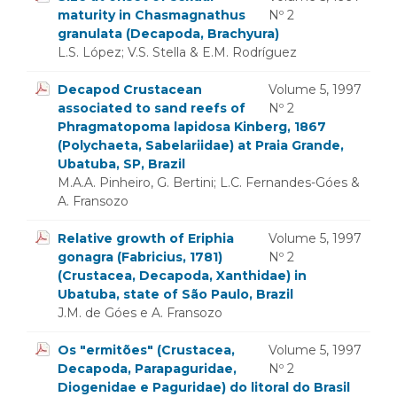
maturity in Chasmagnathus
Nº 2
granulata (Decapoda, Brachyura)
L.S. López; V.S. Stella & E.M. Rodríguez
Decapod Crustacean
Volume 5, 1997
associated to sand reefs of
Nº 2
Phragmatopoma lapidosa Kinberg, 1867
(Polychaeta, Sabelariidae) at Praia Grande,
Ubatuba, SP, Brazil
M.A.A. Pinheiro, G. Bertini; L.C. Fernandes-Góes &
A. Fransozo
Relative growth of Eriphia
Volume 5, 1997
gonagra (Fabricius, 1781)
Nº 2
(Crustacea, Decapoda, Xanthidae) in
Ubatuba, state of São Paulo, Brazil
J.M. de Góes e A. Fransozo
Os "ermitões" (Crustacea,
Volume 5, 1997
Decapoda, Parapaguridae,
Nº 2
Diogenidae e Paguridae) do litoral do Brasil