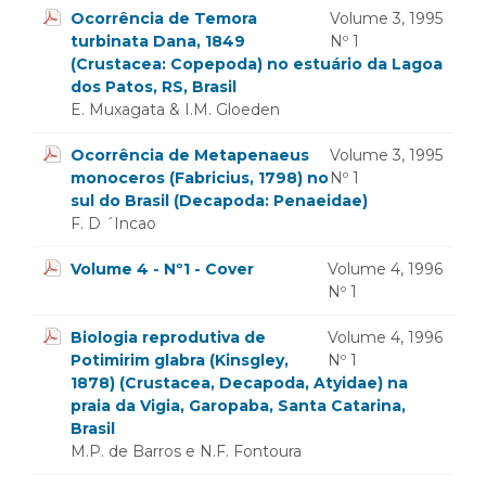
Ocorrência de Temora
Volume 3, 1995
turbinata Dana, 1849
Nº 1
(Crustacea: Copepoda) no estuário da Lagoa
dos Patos, RS, Brasil
E. Muxagata & I.M. Gloeden
Ocorrência de Metapenaeus
Volume 3, 1995
monoceros (Fabricius, 1798) no
Nº 1
sul do Brasil (Decapoda: Penaeidae)
F. D ´Incao
Volume 4 - Nº1 - Cover
Volume 4, 1996
Nº 1
Biologia reprodutiva de
Volume 4, 1996
Potimirim glabra (Kinsgley,
Nº 1
1878) (Crustacea, Decapoda, Atyidae) na
praia da Vigia, Garopaba, Santa Catarina,
Brasil
M.P. de Barros e N.F. Fontoura