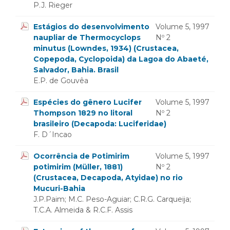
P.J. Rieger
Estágios do desenvolvimento
Volume 5, 1997
naupliar de Thermocyclops
Nº 2
minutus (Lowndes, 1934) (Crustacea,
Copepoda, Cyclopoida) da Lagoa do Abaeté,
Salvador, Bahia. Brasil
E.P. de Gouvêa
Espécies do gênero Lucifer
Volume 5, 1997
Thompson 1829 no litoral
Nº 2
brasileiro (Decapoda: Luciferidae)
F. D´Incao
Ocorrência de Potimirim
Volume 5, 1997
potimirim (Müller, 1881)
Nº 2
(Crustacea, Decapoda, Atyidae) no rio
Mucuri-Bahia
J.P.Paim; M.C. Peso-Aguiar; C.R.G. Carqueija;
T.C.A. Almeida & R.C.F. Assis