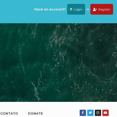
Have an account?
Login
or
Register
CONTATO
DONATE