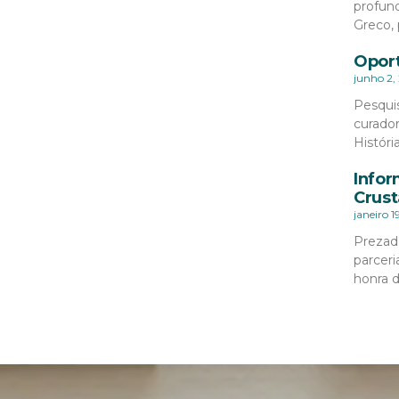
profund
Greco, 
Oport
junho 2,
Pesqui
curado
Históri
Infor
Crust
janeiro 1
Prezad
parceri
honra 