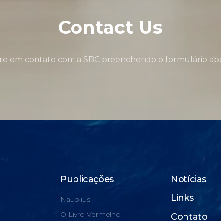
Contact Us
re em contato com a SBC preenchendo o formulário aba
Publicações
Notícias
Links
Nauplius
O Livro Vermelho
Contato