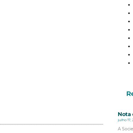
R
Nota 
julho 17,
A Socie