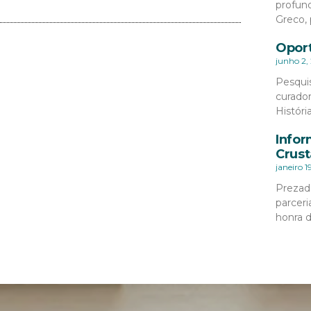
profund
Greco, 
Oport
junho 2,
Pesqui
curado
Históri
Infor
Crust
janeiro 1
Prezad
parceri
honra 