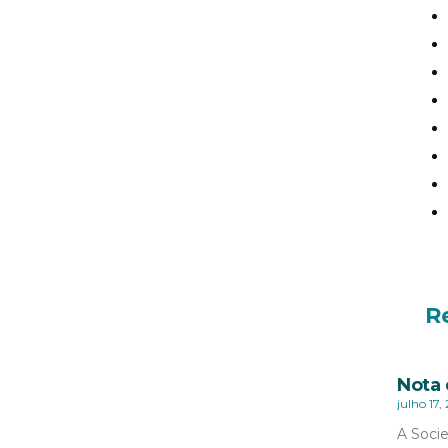
R
Nota 
julho 17,
A Socie