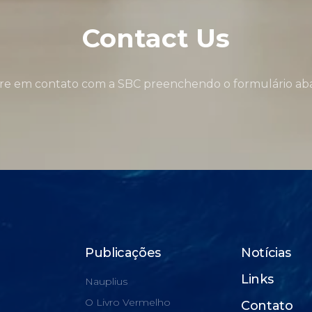
Contact Us
re em contato com a SBC preenchendo o formulário aba
Publicações
Notícias
Links
Nauplius
O Livro Vermelho
Contato