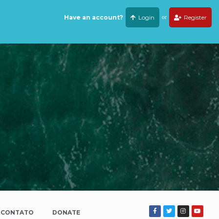
Have an account?
Login
or
Register
CONTATO
DONATE