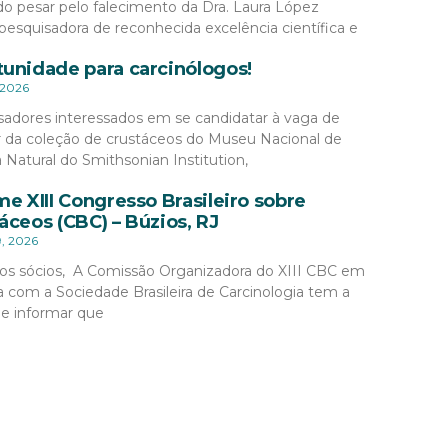
o pesar pelo falecimento da Dra. Laura López
pesquisadora de reconhecida excelência científica e
unidade para carcinólogos!
 2026
sadores interessados em se candidatar à vaga de
r da coleção de crustáceos do Museu Nacional de
a Natural do Smithsonian Institution,
me XIII Congresso Brasileiro sobre
áceos (CBC) – Búzios, RJ
9, 2026
os sócios, A Comissão Organizadora do XIII CBC em
a com a Sociedade Brasileira de Carcinologia tem a
de informar que