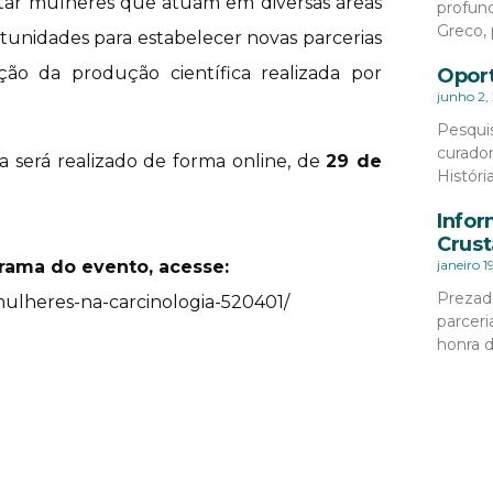
ectar mulheres que atuam em diversas áreas
profund
Greco, 
rtunidades para estabelecer novas parcerias
zação da produção científica realizada por
Oport
junho 2,
Pesqui
curado
a será realizado de forma online, de
29 de
Históri
Infor
Crust
rama do evento, acesse:
janeiro 1
Prezad
mulheres-na-carcinologia-520401/
parceri
honra 