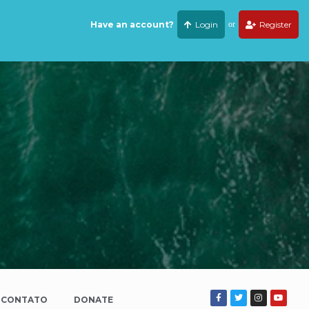
Have an account?
Login
or
Register
CONTATO
DONATE