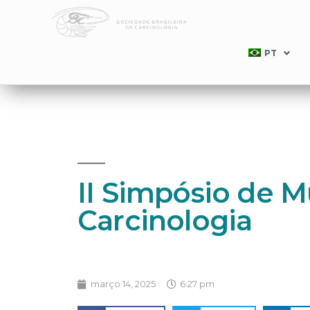
PT
II Simpósio de M
Carcinologia
março 14, 2025
6:27 pm