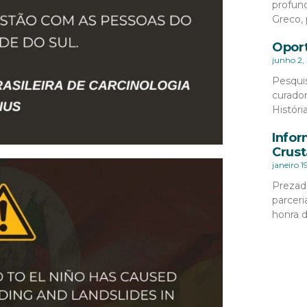
profund
Greco, 
Oport
junho 2,
Pesqui
curado
Históri
Infor
Crust
janeiro 1
Prezad
parceri
honra 