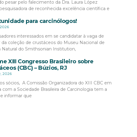
o pesar pelo falecimento da Dra. Laura López
pesquisadora de reconhecida excelência científica e
unidade para carcinólogos!
 2026
sadores interessados em se candidatar à vaga de
r da coleção de crustáceos do Museu Nacional de
a Natural do Smithsonian Institution,
me XIII Congresso Brasileiro sobre
áceos (CBC) – Búzios, RJ
9, 2026
os sócios, A Comissão Organizadora do XIII CBC em
a com a Sociedade Brasileira de Carcinologia tem a
de informar que