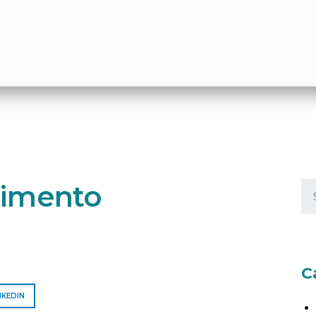
cimento
C
NKEDIN