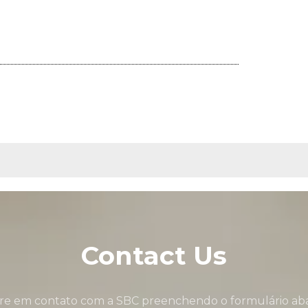
Contact Us
re em contato com a SBC preenchendo o formulário aba