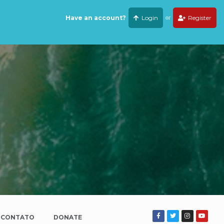
Have an account?
Login
or
Register
CONTATO
DONATE