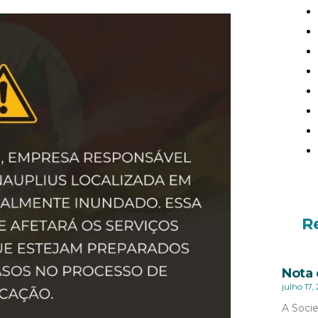
R
Nota 
julho 17,
A Socie