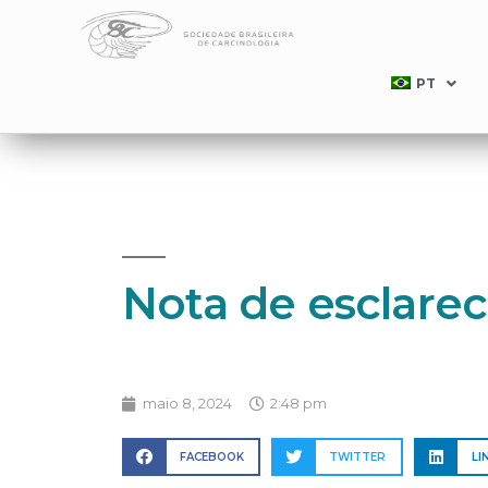
PT
Nota de esclare
maio 8, 2024
2:48 pm
FACEBOOK
TWITTER
LI